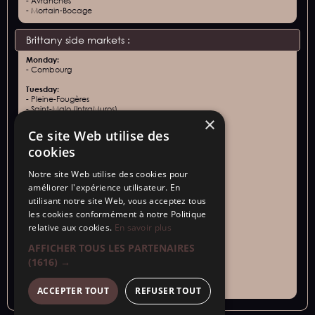
- Avranches
- Mortain-Bocage
Brittany side markets :
Monday:
- Combourg
Tuesday:
- Pleine-Fougères
- Saint-Malo (IntraMuros)
×
- Vivier-Sur-Mer
Ce site Web utilise des
Wednesday:
- Saint-Malo (Paramé)
cookies
Thursday :
Notre site Web utilise des cookies pour
- Saint-Méloir-des-Ondes
améliorer l'expérience utilisateur. En
- Saint-Malo (Rocabey)
utilisant notre site Web, vous acceptez tous
Friday:
les cookies conformément à notre Politique
- Saint-Malo (Intra-muros)
relative aux cookies.
En savoir plus
- Saint-Jouan-des-Guérets
AFFICHER TOUS LES PARTENAIRES
Saturday:
- Dol de Bretagne
(1616) →
Sunday:
- Cancale
ACCEPTER TOUT
REFUSER TOUT