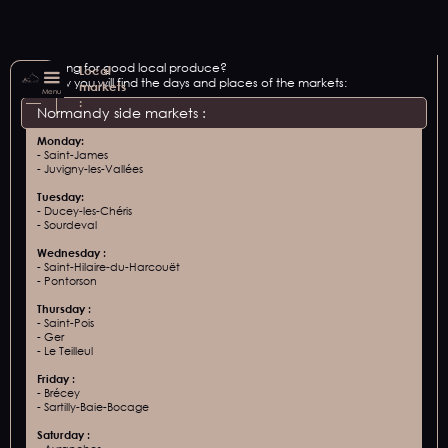
Looking for good local produce?
Local
Below you will find the days and places of the markets:
markets
Menu
:
Normandy side markets :
Monday:
- Saint-James
- Juvigny-les-Vallées
Tuesday:
- Ducey-les-Chéris
- Sourdeval
Wednesday :‍
- Saint-Hilaire-du-Harcouët
- Pontorson
Thursday :
- Saint-Pois
- Ger
- Le Teilleul
Friday :‍
- Brécey
- Sartilly-Baie-Bocage
Saturday :