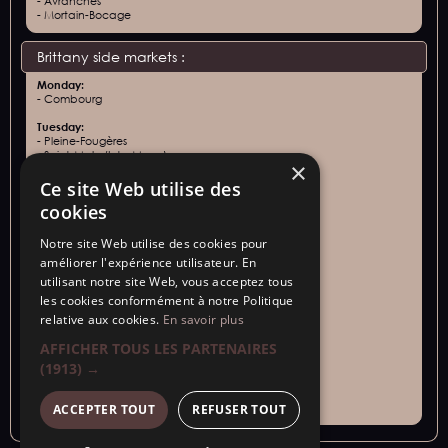
- Avranches
- Mortain-Bocage
Brittany side markets :
Monday:
- Combourg
Tuesday:
- Pleine-Fougères
- Saint-Malo (IntraMuros)
×
- Vivier-Sur-Mer
Ce site Web utilise des
Wednesday:
cookies
- Saint-Malo (Paramé)
Thursday :
Notre site Web utilise des cookies pour
- Saint-Méloir-des-Ondes
améliorer l'expérience utilisateur. En
- Saint-Malo (Rocabey)
utilisant notre site Web, vous acceptez tous
Friday:
les cookies conformément à notre Politique
- Saint-Malo (Intra-muros)
relative aux cookies.
En savoir plus
- Saint-Jouan-des-Guérets
AFFICHER TOUS LES PARTENAIRES
Saturday:
- Dol de Bretagne
(1913) →
Sunday:
- Cancale
ACCEPTER TOUT
REFUSER TOUT