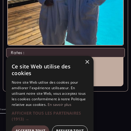
Rates :
×
Price per person per stay - €8
Ce site Web utilise des
Bathrobes for sale: €50
cookies
Order
Notre site Web utilise des cookies pour
améliorer l'expérience utilisateur. En
utilisant notre site Web, vous acceptez tous
les cookies conformément à notre Politique
relative aux cookies.
En savoir plus
Copyright © 2024 - SARL "Aux portes de la baie "s
AFFICHER TOUS LES PARTENAIRES
(1913) →
ACCEPTER TOUT
REFUSER TOUT