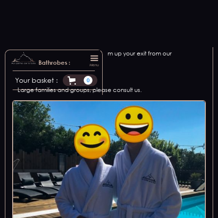
We offer bathrobe rental to warm up your exit from our
relaxation areas.
Bathrobes :
Menu
Available in 2 sizes: M and XL.
Your basket :
0
Large families and groups, please consult us.