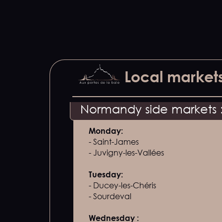
Looking for good local produc
Local markets
Below you will find the days an
Normandy side markets 
Monday:
- Saint-James
- Juvigny-les-Vallées
Tuesday:
- Ducey-les-Chéris
- Sourdeval
Wednesday :‍