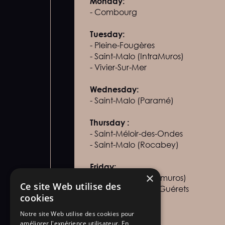
Monday:
- Combourg
Tuesday:
- Pleine-Fougères
- Saint-Malo (IntraMuros)
- Vivier-Sur-Mer
Wednesday:
- Saint-Malo (Paramé)
Thursday :
- Saint-Méloir-des-Ondes
- Saint-Malo (Rocabey)
Friday:
×
- Saint-Malo (Intra-muros)
Ce site Web utilise des
- Saint-Jouan-des-Guérets
cookies
Saturday:
Notre site Web utilise des cookies pour
- Dol de Bretagne
améliorer l'expérience utilisateur. En