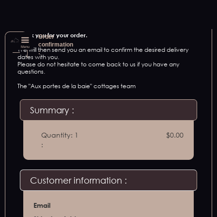
Thank you for your order.
Order
confirmation
Menu
We will then send you an email to confirm the desired delivery
:
dates with you.
Please do not hesitate to come back to us if you have any
questions.
The "Aux portes de la baie" cottages team
Summary :
Quantity: 
1
$0.00
:
Customer information :
Email